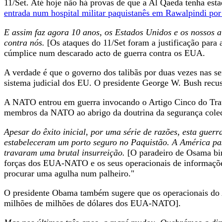
11/Set. Até hoje não há provas de que a Al Qaeda tenha est
entrada num hospital militar paquistanês em Rawalpindi por
E assim faz agora 10 anos, os Estados Unidos e os nossos a
contra nós.
[Os ataques do 11/Set foram a justificação para 
cúmplice num descarado acto de guerra contra os EUA.
A verdade é que o governo dos talibãs por duas vezes nas s
sistema judicial dos EU. O presidente George W. Bush recus
A NATO entrou em guerra invocando o Artigo Cinco do Tra
membros da NATO ao abrigo da doutrina da segurança colec
Apesar do êxito inicial, por uma série de razões, esta guer
estabeleceram um porto seguro no Paquistão. A América pass
travaram uma brutal insurreição.
[O paradeiro de Osama bin
forças dos EUA-NATO e os seus operacionais de informaçõe
procurar uma agulha num palheiro."
O presidente Obama também sugere que os operacionais do A
milhões de milhões de dólares dos EUA-NATO].