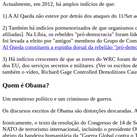
Actualmente, em 2012, há amplos indícios de que:
1) A Al Qaeda não esteve por detrás dos ataques do 11/Set 
2) Também há indícios pormenorizados de que organismos d
afiliadas]. Na Líbia, os rebeldes "pró-democracia" foram li
foi levada a efeito por "antigos" membros do Grupo de Com
Al Qaeda constituem a espinha dorsal da rebelião "pró-demo
3) Há indícios crescentes de que as torres do WRC foram de
dos EU, dos serviços secretos e militares. (Ver os escritos 
também o vídeo, Richard Gage Controlled Demolitions Caus
Quem é Obama?
Um mentiroso político e um criminoso de guerra.
Os discursos escritos de Obama são distorções descaradas. 
Ironicamente, o texto da resolução do Congresso de 14 de Se
NATO de terrorismo internacional, incluindo o presidente O
abrigo da bandeira humanitária da "Guerra Global contra o 