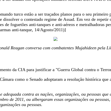
ndo turco estão a ser traçados planos para o seu primeiro p
de dissolver o contestado regime de Assad. Em vez de repetir 
s de foguetões anti-tanques e anti-aéreos e metralhadoras pes
armas anti-tanque, 14/Agosto/2011)]
nald Reagan conversa com combatentes Mujahideen pela Li
ento da CIA para justificar a "Guerra Global contra o Terro
 Câmara como o Senado adoptaram a resolução histórica que au
a e adequada contra as nações, organizações, ou pessoas que
mbro de 2011, ou albergaram essas organizações ou pessoas, 
rganizações ou pessoas.