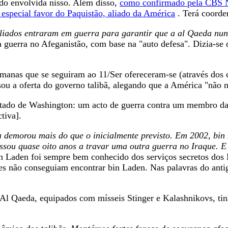
ado envolvida nisso. Além disso,
como confirmado pela CBS N
 especial favor do Paquistão, aliado da América
. Terá coorden
liados entraram em guerra para garantir que a al Qaeda nunc
a guerra no Afeganistão, com base na "auto defesa". Dizia-se
emanas que se seguiram ao 11/Ser ofereceram-se (através dos
ou a oferta do governo talibã, alegando que a América "não n
tado de Washington: um acto de guerra contra um membro da
tiva].
ra demorou mais do que o inicialmente previsto. Em 2002, bin
ou quase oito anos a travar uma outra guerra no Iraque. E o
 Laden foi sempre bem conhecido dos serviços secretos dos 
s não conseguiam encontrar bin Laden. Nas palavras do anti
l Qaeda, equipados com mísseis Stinger e Kalashnikovs, tin