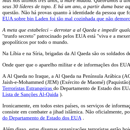
Mas nos últimos três anos, a maré mudou. Quebrámos a dinâ
seus 30 líderes de topo. E há um ano, a partir duma base 
questão. Não há provas quanto à identidade da pessoa que 
EUA sobre bin Laden foi tão mal cozinhada que não demor
A meta que estabeleci – derrotar a al Qaeda e impedir qualq
"trunfo secreto" patrocinado pelos EUA está "viva e a mexer
geopolíticos por todo o mundo.
Na Líbia e na Síria, brigadas da Al Qaeda são os soldados 
Onde quer que o aparelho militar e de informações dos EUA e
A Al Qaeda no Iraque, a Al Qaeda na Península Arábica (
Jaish-e-Mohammed (JEM) (Exército de Maomé) (Paquistão), 
Terroristas Estrangeiras
do Departamento de Estado dos EUA,
Lista de Sanções Al-Qaida
).
Ironicamente, em todos estes países, os serviços de inform
consiste em combater a jihad islâmica. Não oficialmente, por
do Departamento de Estado dos EUA
.
Além disso, estas diversas organizações terroristas estão h