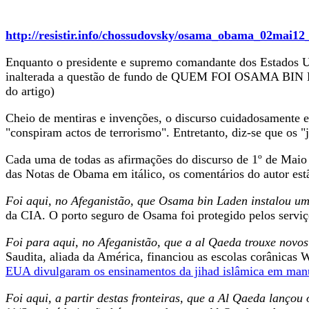
http://resistir.info/chossudovsky/osama_obama_02mai12
Enquanto o presidente e supremo comandante dos Estados U
inalterada a questão de fundo de QUEM FOI OSAMA BI
do artigo)
Cheio de mentiras e invenções, o discurso cuidadosamente e
"conspiram actos de terrorismo". Entretanto, diz-se que os "j
Cada uma de todas as afirmações do discurso de 1º de Maio
das Notas de Obama em itálico, os comentários do autor estão
Foi aqui, no Afeganistão, que Osama bin Laden instalou um 
da CIA. O porto seguro de Osama foi protegido pelos servi
Foi para aqui, no Afeganistão, que a al Qaeda trouxe novos 
Saudita, aliada da América, financiou as escolas corânica
EUA divulgaram os ensinamentos da jihad islâmica em manu
Foi aqui, a partir destas fronteiras, que a Al Qaeda lanç