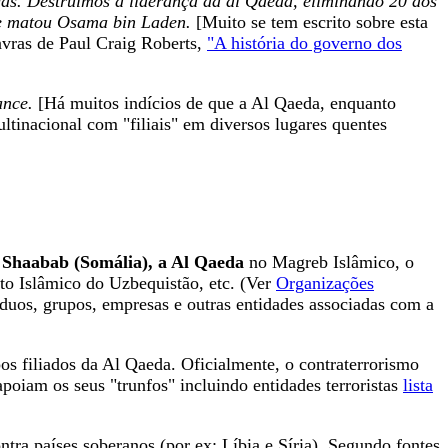
ãs. Destruímos a liderança da al Qaeda, eliminando 20 dos
ue matou Osama bin Laden.
[Muito se tem escrito sobre esta
avras de Paul Craig Roberts,
"A história do governo dos
ance.
[Há muitos indícios de que a Al Qaeda, enquanto
ltinacional com "filiais" em diversos lugares quentes
 Shaabab (Somália), a Al Qaeda
no Magreb Islâmico, o
o Islâmico do Uzbequistão, etc. (Ver
Organizações
uos, grupos, empresas e outras entidades associadas com a
s filiados da Al Qaeda. Oficialmente, o contraterrorismo
apoiam os seus "trunfos" incluindo entidades terroristas
lista
tra países soberanos (por ex: Líbia e Síria). Segundo fontes