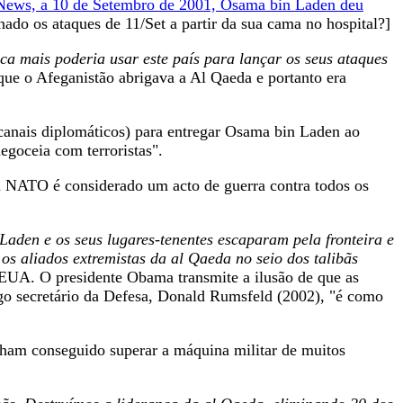
ews, a 10 de Setembro de 2001, Osama bin Laden deu
ado os ataques de 11/Set a partir da sua cama no hospital?]
a mais poderia usar este país para lançar os seus ataques
 que o Afeganistão abrigava a Al Qaeda e portanto era
 canais diplomáticos) para entregar Osama bin Laden ao
egoceia com terroristas".
 NATO é considerado um acto de guerra contra todos os
 Laden e os seus lugares-tenentes escaparam pela fronteira e
s aliados extremistas da al Qaeda no seio dos talibãs
EUA. O presidente Obama transmite a ilusão de que as
go secretário da Defesa, Donald Rumsfeld (2002), "é como
ham conseguido superar a máquina militar de muitos