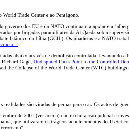
ao World Trade Center e ao Pentágono.
o governo dos EU e da NATO continuam a apoiar e a "alberga
derados por brigadas paramilitares da Al Qaeda sob a supervi
bate Islâmico da Líbia (GCIL). Os jihadistas e a NATO trab
cracia ".
itadas abaixo através de demolição controlada, levantando a
de Richard Gage,
Undisputed Facts Point to the Controlled De
ed the Collapse of the World Trade Center (WTC) buildings 
As realidades são viradas de pernas para o ar. Os actos de g
tembro de 2001 (ver acima) não exclui acção judicial e inves
bama, que utilizaram os trágicos acontecimentos do 11/Set co
Terrorismo".