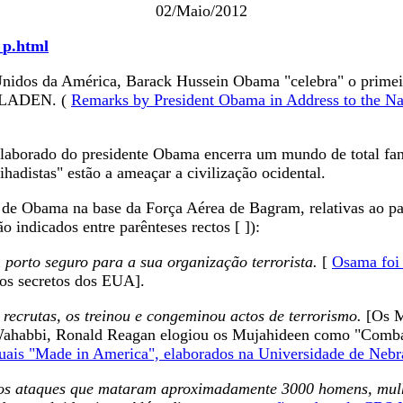
02/Maio/2012
_p.html
nidos da América, Barack Hussein Obama "celebra" o primeir
N LADEN. (
Remarks by President Obama in Address to the Na
laborado do presidente Obama encerra um mundo de total fanta
ihadistas" estão a ameaçar a civilização ocidental.
 de Obama na base da Força Aérea de Bagram, relativas ao p
 indicados entre parênteses rectos [ ]):
porto seguro para a sua organização terrorista.
[
Osama foi 
ços secretos dos EUA].
recrutas, os treinou e congeminou actos de terrorismo.
[Os M
s Wahabbi, Ronald Reagan elogiou os Mujahideen como "Comba
ais "Made in America", elaborados na Universidade de Nebr
ou os ataques que mataram aproximadamente 3000 homens, mulh