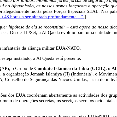
mica dos talibãs. Montámos fortes forças de segurança afeg
aqui no Afeganistão, as nossas tropas lançaram a operação q
foi alegadamente morta pelas Forças Especiais SEAL. Nas pal
ou 48 horas a ser alterada profundamente…"
]
uer hipótese de ela se reconstituir – está agora ao nosso alc
-se". Desde 11 /Set, a Al Qaeda evoluiu para uma entidade mu
de infantaria da aliança militar EUA-NATO.
steja instalado, a Al Qaeda está presente:
AQAP), o Grupo de
Combate Islâmico da Líbia (GCIL), o Al
a organização Jemaah Islamiya (JI) (Indonésia), o Moviment
 Conselho de Segurança das Nações Unidas, Lista de indivíd
ações dos EUA coordenam abertamente as actividades dos grupo
 meio de operações secretas, os serviços secretos ocidentais 
oje a ser usadas em operações militares secretas EUA-NATO con