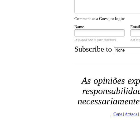
Comment as a Guest, or login:
Name
Emai
Displayed next to your comments.
Not dis
Subscribe to
As opiniões exp
responsabilida
necessariamente a
|
Capa
|
Artigos
|