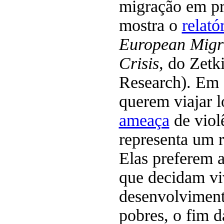
migração em pr
mostra o
relató
European Migra
Crisis,
do Zetk
Research). Em 
querem viajar l
ameaça
de viol
representa um r
Elas preferem 
que decidam viv
desenvolviment
pobres, o fim 