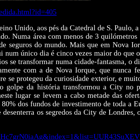
edida.html?id=405
eino Unido, aos pés da Catedral de S. Paulo, a
undo. Numa área com menos de 3 quilómetros
de seguros do mundo. Mais que em Nova Iorqu
i num único dia é cinco vezes maior do que o
ócios se transformar numa cidade-fantasma, o 
amente com a de Nova Iorque, que nunca fe
re se protegeu da curiosidade exterior, e mu
o golpe da história transformou a City no p
este lugar se levem a cabo metade das ofer
m 80% dos fundos de investimento de toda a E
desenterra os segredos da City de Londres, o
h?v=Hc7grN0iaAg&index=1&list=UUR43SuX