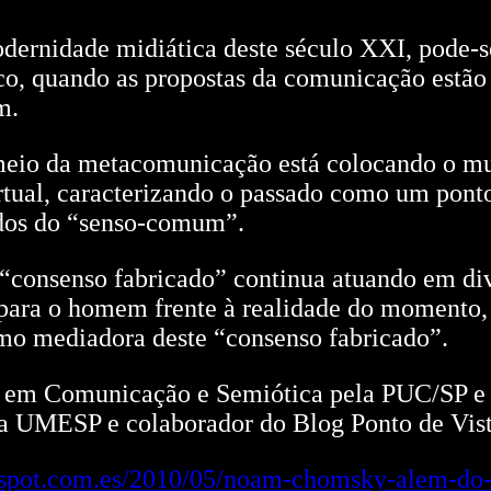
odernidade midiática deste século XXI, pode-s
co, quando as propostas da comunicação estã
m.
meio da metacomunicação está colocando o mu
rtual, caracterizando o passado como um ponto
ados do “senso-comum”.
 “consenso fabricado” continua atuando em div
 para o homem frente à realidade do momento
mo mediadora deste “consenso fabricado”.
e em Comunicação e Semiótica pela PUC/SP e 
la UMESP e colaborador do Blog Ponto de Vist
logspot.com.es/2010/05/noam-chomsky-alem-do