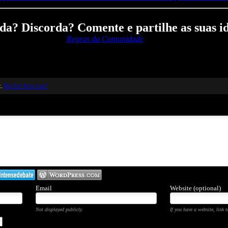
a? Discorda? Comente e partilhe as suas id
Regras da Comunidade
t.
Be the first one!
Email
Website (optional)
Not displayed publicly.
If you have a website, link t