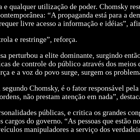
da e qualquer utilização de poder. Chomsky re
contemporânea: “A propaganda está para a de
equer livre acesso a informação e idéias”, afi
ola e restringe”, reforça.
ensa perturbou a elite dominante, surgindo en
nicas de controle do público através dos meio
orça e a voz do povo surge, surgem os problema
 segundo Chomsky, é o fator responsável pela 
rdens, não prestam atenção em nada”, destaca
rsonalidades públicas, e critica os grandes co
s cargos do governo. “As pessoas que estão no
eículos manipuladores a serviço dos verdadeir