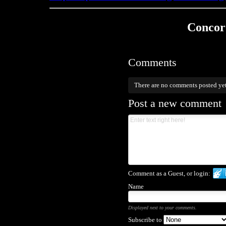
Concord
Comments
There are no comments posted ye
Post a new comment
Comment as a Guest, or login:
Name
Displayed next to your comments.
Subscribe to