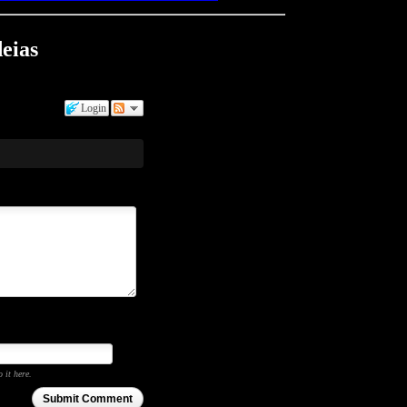
eias
Login
o it here.
Submit Comment