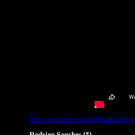
http://opontodevistadeligialeal.b
Rodrigo Sanches (*)