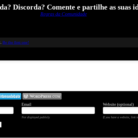
a? Discorda? Comente e partilhe as suas id
Regras da Comunidade
t.
Be the first one!
Email
Website (optional)
Not displayed publicly.
If you have a website, link t