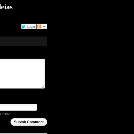
eias
Login
o it here.
Submit Comment