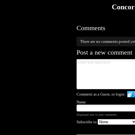
Concord
Comments
There are no comments posted ye
Post a new comment
Comment as a Guest, or login:
Name
Displayed next to your comments.
Subscribe to