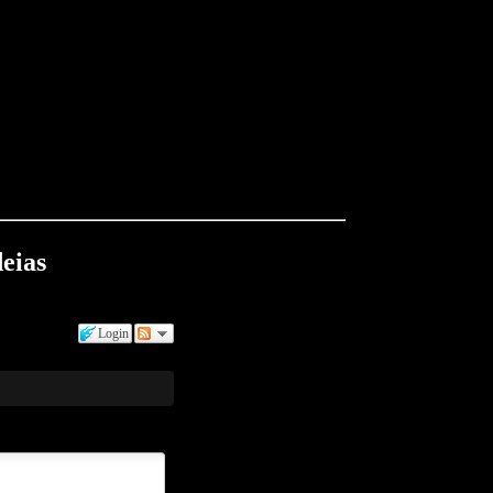
eias
Login