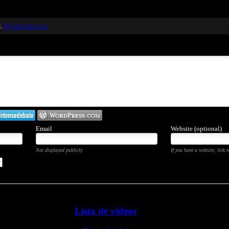
t.
Be the first one!
Email
Website (optional)
Not displayed publicly.
If you have a website, link t
Lista de vídeos