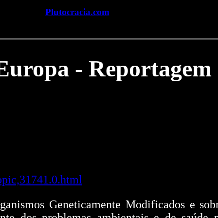
Plutocracia.com
Europa - Reportagem
opic,31741.0.html
rganismos Geneticamente Modificados e sob
ente dos problemas ambientais e de saúde 