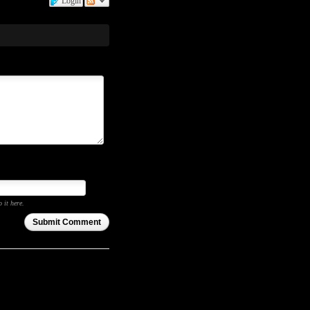
Login
o it here.
Submit Comment