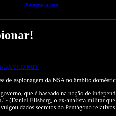
Plutocracia.com
ionar!
v=hsQXVCIZMJY
es de espionagem da NSA no âmbito doméstic
governo, que é baseado na noção de independê
a."- (Daniel Ellsberg, o ex-analista militar q
ivulgou dados secretos do Pentágono relativo